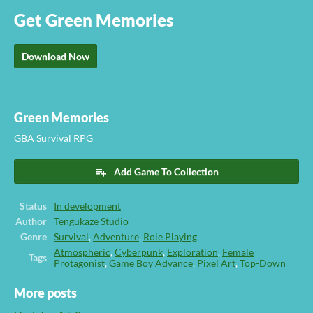
Get Green Memories
Download Now
Green Memories
GBA Survival RPG
Add Game To Collection
Status
In development
Author
Tengukaze Studio
Genre
Survival
,
Adventure
,
Role Playing
Atmospheric
,
Cyberpunk
,
Exploration
,
Female
Tags
Protagonist
,
Game Boy Advance
,
Pixel Art
,
Top-Down
More posts