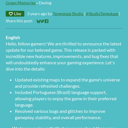
Green Memories
»
Devlog
Like
3 years ago
by
Tengukaze Studio
(
@StudioTengukaze
)
Share this post:
Share on Bluesky
Share on Twitter
Share on Facebook
English
Hello, fellow gamers! We are thrilled to announce the latest
update for our beloved game. This release is packed with
incredible new features, improvements, and bug fixes that
will undoubtedly enhance your gaming experience. Let's
dive into the details:
Updated existing maps to expand the game's universe
and provide refreshed challenges.
Included Portuguese (Brazil) language support,
allowing players to enjoy the game in their preferred
language.
Resolved various bugs and glitches to improve
gameplay, stability, and overall performance.